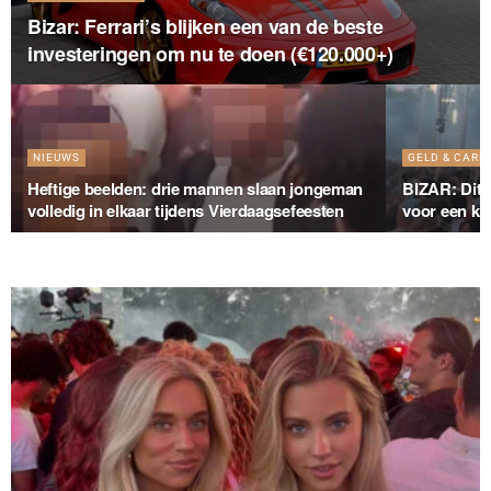
Bizar: Ferrari’s blijken een van de beste
investeringen om nu te doen (€120.000+)
NIEUWS
GELD & CARR
Heftige beelden: drie mannen slaan jongeman
BIZAR: Dit b
volledig in elkaar tijdens Vierdaagsefeesten
voor een kle