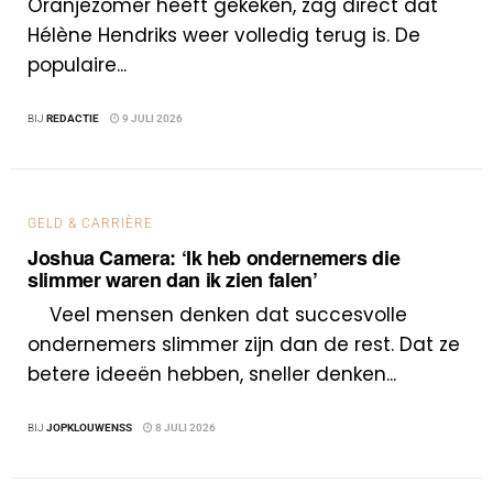
Oranjezomer heeft gekeken, zag direct dat
Hélène Hendriks weer volledig terug is. De
populaire...
BIJ
REDACTIE
9 JULI 2026
GELD & CARRIÈRE
Joshua Camera: ‘Ik heb ondernemers die
slimmer waren dan ik zien falen’
Veel mensen denken dat succesvolle
ondernemers slimmer zijn dan de rest. Dat ze
betere ideeën hebben, sneller denken...
BIJ
JOPKLOUWENSS
8 JULI 2026