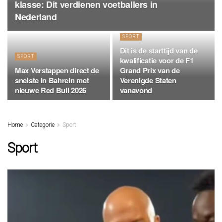
klasse: Dit verdienen voetballers in
Nederland
SPORT
Dit is de starttijd van de
SPORT
kwalificatie voor de F1
Max Verstappen direct de
Grand Prix van de
snelste in Bahrein met
Verenigde Staten
nieuwe Red Bull 2026
vanavond
Home
Categorie
Sport
Sport