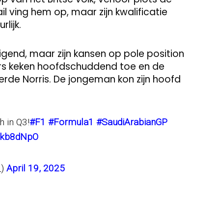
il ving hem op, maar zijn kwalificatie
rlijk.
igend, maar zijn kansen op pole position
rs keken hoofdschuddend toe en de
rde Norris. De jongeman kon zijn hoofd
h in Q3!
#F1
#Formula1
#SaudiArabianGP
HVkb8dNpO
_)
April 19, 2025