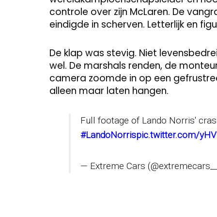
controle over zijn McLaren. De vangra
eindigde in scherven. Letterlijk en figuu
De klap was stevig. Niet levensbedre
wel. De marshals renden, de monteu
camera zoomde in op een gefrustree
alleen maar laten hangen.
Full footage of Lando Norris' cras
#LandoNorris
pic.twitter.com/y
— Extreme Cars (@extremecars_