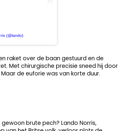
ris (@lando)
 een raket over de baan gestuurd en de
et. Met chirurgische precisie sneed hij door
 Maar de euforie was van korte duur.
 gewoon brute pech? Lando Norris,
van het Britse volk, verloor plots de