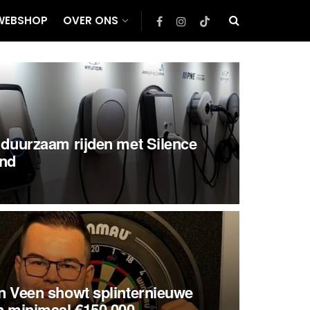
WEBSHOP
OVER ONS
 duurzaam rijden met Silence
and
n Veen showt splinternieuwe
n minimaal €150.000