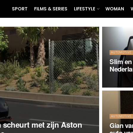
SPORT
FILMS & SERIES
LIFESTYLE
WOMAN
AUTOMOTIVE
Slim en
Nederl
AUTOMOTIVE
scheurt met zijn Aston
Gian va
auto va