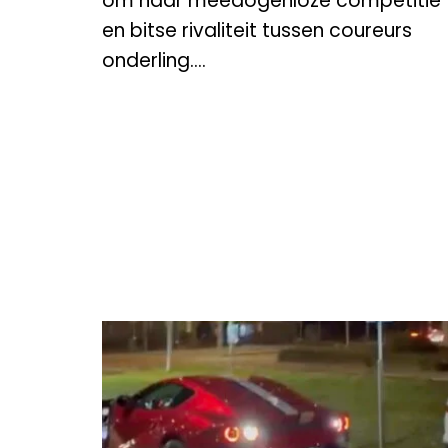
om haar meedogenloze competitie
en bitse rivaliteit tussen coureurs
onderling....