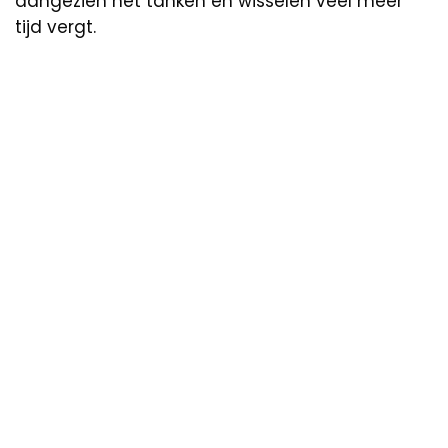
aangezien het tanken en wisselen veel meer
tijd vergt.