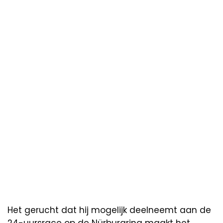
Het gerucht dat hij mogelijk deelneemt aan de
24-uursrace op de Nürburgring maakt het