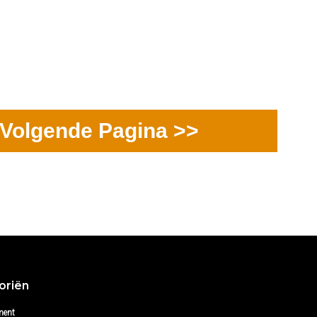
Volgende Pagina >>
oriën
ment