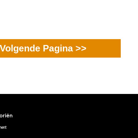
Volgende Pagina >>
oriën
ment