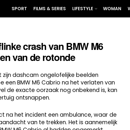
SPORT
FILMS & SERIES
LIFESTYLE
WOMAN
 flinke crash van BMW M6
ten van de rotonde
 zijn dashcam ongelofelijke beelden
hoe een BMW M6 Cabrio na het verlaten van
el de exacte oorzaak nog onbekend is, kan
oertuig ontsnappen.
ct na het incident een ambulance, waar de
aandacht van te trekken. Het is aannemelijk
e BMW M6 Cabrio al hadden opgemerkt.