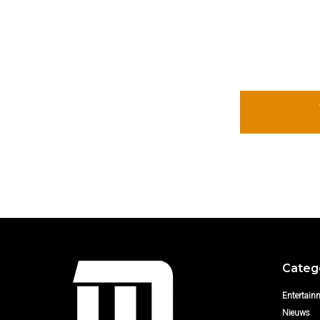
Categ
Entertain
Nieuws