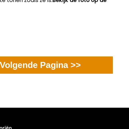
e tonen zoals ze is.
Bekijk de foto op de
Volgende Pagina >>
oriën