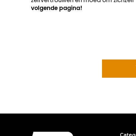
zelfvertrouwen en moed om zichzelf t
volgende pagina!
Categ