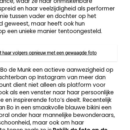
ance, waar ze haar onmiskenbare
reid en haar veelzijdigheid als performer
mie tussen vader en dochter op het
nd geweest, maar heeft ook hun
 op een unieke manier tentoongesteld.
t haar volgers opnieuw met een gewaagde foto
t Bo de Munk een actieve aanwezigheid op
e achterban op Instagram van meer dan
nt dient niet alleen als platform voor
ok als een venster naar haar persoonlijke
 en inspirerende foto’s deelt. Recentelijk
n Bo in een smaakvolle blauwe bikini een
oral onder haar mannelijke bewonderaars,
r schoonheid, maar ook om haar