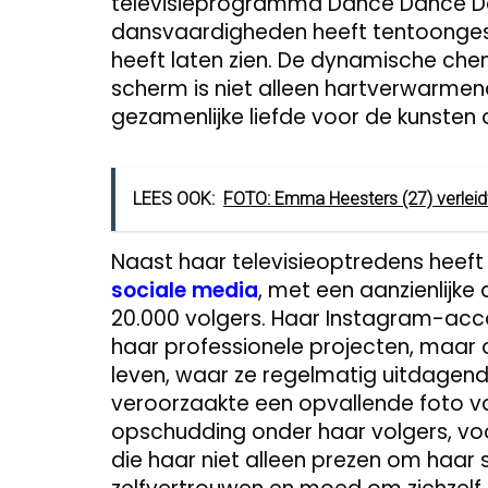
televisieprogramma Dance Dance D
dansvaardigheden heeft tentoongesp
heeft laten zien. De dynamische che
scherm is niet alleen hartverwarme
gezamenlijke liefde voor de kunsten
LEES OOK:
FOTO: Emma Heesters (27) verleid
Naast haar televisieoptredens heef
sociale media
, met een aanzienlijk
20.000 volgers. Haar Instagram-accou
haar professionele projecten, maar o
leven, waar ze regelmatig uitdagende
veroorzaakte een opvallende foto va
opschudding onder haar volgers, vo
die haar niet alleen prezen om haa