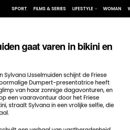
SPORT
FILMS & SERIES
LIFESTYLE
WOMAN
den gaat varen in bikini en
 Sylvana IJsselmuiden schijnt de Friese
 voormalige Dumpert-presentatrice heeft
glimp van haar zonnige dagavonturen, en
op een vaaravontuur door het Friese
, straalt Sylvana in een vrolijke selfie, die
aal.
schuilt een verhaal van vastberadenheid