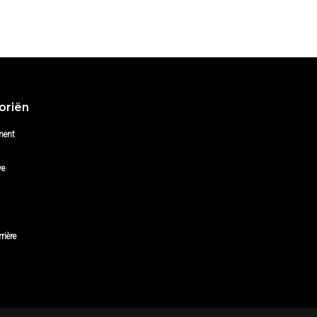
oriën
ment
ve
rière