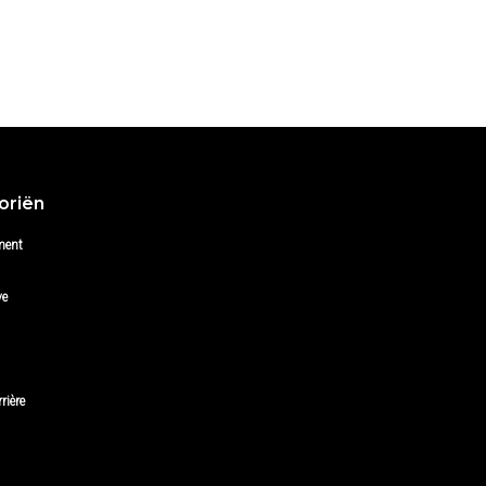
oriën
ment
ve
rière