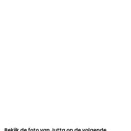
Bekijk de foto van Jutta op de volgende