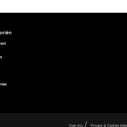
oriën
ment
ve
rière
Over ons
Privacy & Cookies bele