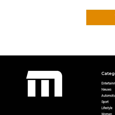
Categ
Entertain
Nieuws
Automoti
Sport
Lifestyle
Woman