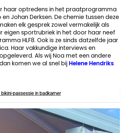
or haar optredens in het praatprogramma
p en Johan Derksen. De chemie tussen deze
maken elk gesprek zowel vermakelijk als
ar eigen sportrubriek in het door haar neef
amma HLF8. Ook is ze sinds datzelfde jaar
ica. Haar vakkundige interviews en
 opgeleverd. Als wij Noa met een andere
 dan komen we al snel bij
Helene Hendriks
e bikini-passessie in badkamer