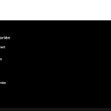
oriën
ment
ve
rière