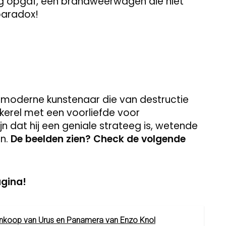
ing opgaf, een brandweerwagen die niet
paradox!
de moderne kunstenaar die van destructie
 kerel met een voorliefde voor
jn dat hij een geniale strateeg is, wetende
n.
De beelden zien? Check de volgende
agina!
ankoop van Urus en Panamera van Enzo Knol