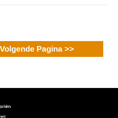
Volgende Pagina >>
oriën
ment