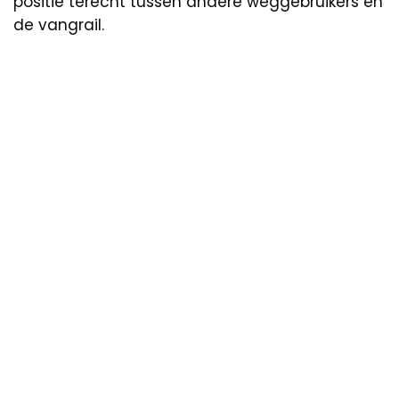
positie terecht tussen andere weggebruikers en
de vangrail.