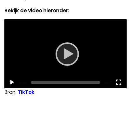
Bekijk de video hieronder:
Video
Player
Current
Total
00:00
00:37
time
duration
Bron:
TikTok