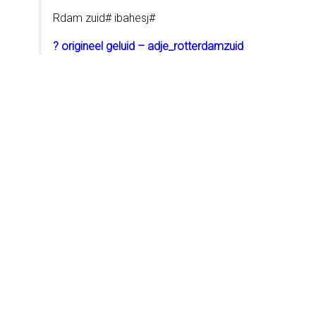
Rdam zuid# ibahesj#
? origineel geluid – adje_rotterdamzuid