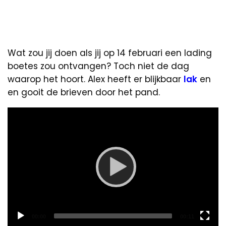
Wat zou jij doen als jij op 14 februari een lading
boetes zou ontvangen? Toch niet de dag
waarop het hoort. Alex heeft er blijkbaar
lak
en
en gooit de brieven door het pand.
Video
Player
Current
Total
00:00
00:11
time
duration