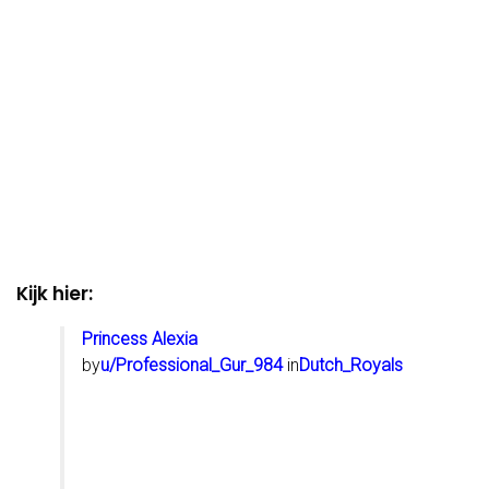
Kijk hier:
Princess Alexia
by
u/Professional_Gur_984
in
Dutch_Royals