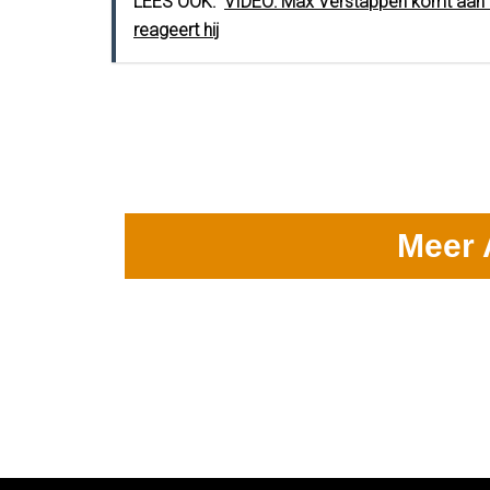
LEES OOK:
VIDEO: Max Verstappen komt aan na
reageert hij
Meer 