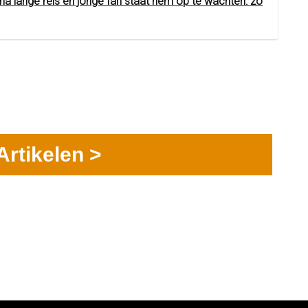
 lange reis en jonge fan staat hem op te wachten: zo
Artikelen >