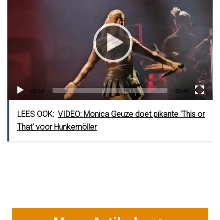
Player
Current
Total
00:00
00:44
time
duration
LEES OOK:
VIDEO: Monica Geuze doet pikante 'This or
That' voor Hunkemöller