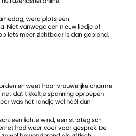
nu razendsnel online.
amedag, werd plots een
. Niet vanwege een nieuw liedje of
p iets meer zichtbaar is dan gepland.
orden en weet haar vrouwelijke charme
 die net dat tikkeltje spanning oproepen
keer was het randje wel héél dun.
sch: een lichte wind, een strategisch
ernet had weer voer voor gesprek. De
zowel bewonderend als kritisch.