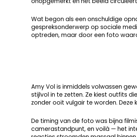
onopgemerkt en het beeld circuleert 
Wat begon als een onschuldige opn
gespreksonderwerp op sociale media
optreden, maar door een foto waaro
Amy Vol is inmiddels volwassen gew
stijlvol in te zetten. Ze kiest outfits
zonder ooit vulgair te worden. Deze 
De timing van de foto was bijna filmi
camerastandpunt, en voilà — het int
reacties stroomden massaal binnen, 