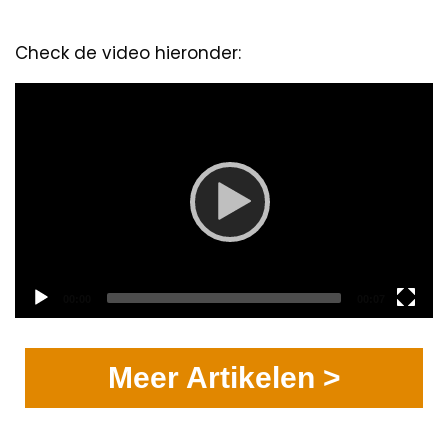
Check de video hieronder:
Video
Player
Current
Total
00:00
00:07
time
duration
Meer Artikelen >