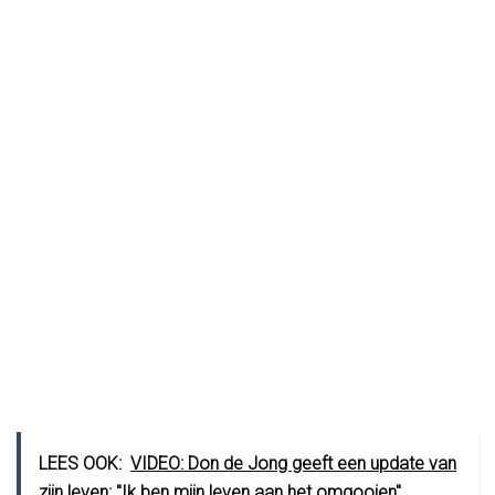
LEES OOK:
VIDEO: Don de Jong geeft een update van
zijn leven: ''Ik ben mijn leven aan het omgooien''