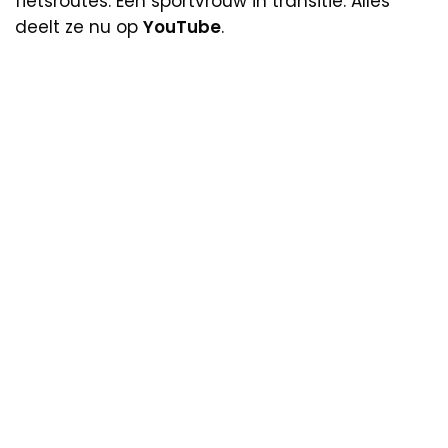
fietsroutes. Een sportvrouw in transitie. Alles
deelt ze nu op
YouTube
.