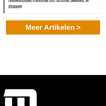
(eeuwenoude) methode om 'scooter gappies' te
stoppen
Meer Artikelen >