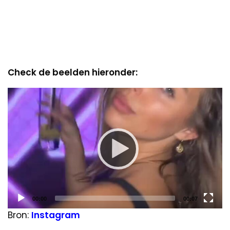
Check de beelden hieronder:
Video
Player
Current
Total
00:00
00:07
time
duration
Bron:
Instagram