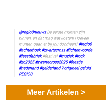
@regio8nieuws
De eerste munten zijn
binnen, en dat mag wat kosten! Hoeveel
munten gaan er bij jou doorheen?
#regio8
#achterhoek
#zwartecross
#lichtenvoorde
#feestfabriek
#festival
#muziek
#rock
#zc2025
#zwartecross2025
#feestje
#nederland
#gelderland
? origineel geluid –
REGIO8
Meer Artikelen >