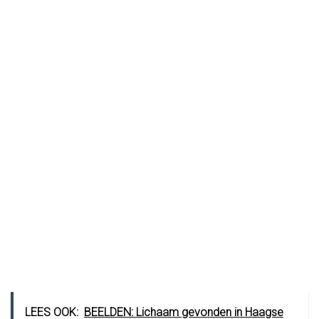
LEES OOK:
BEELDEN: Lichaam gevonden in Haagse