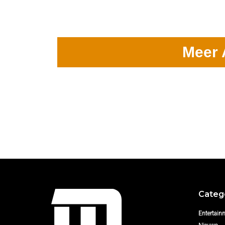
Meer 
Categ
Entertain