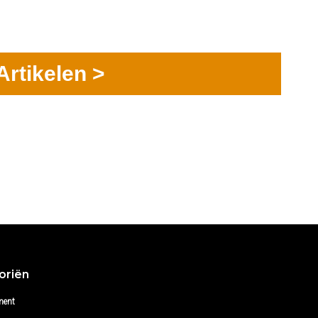
Artikelen >
oriën
ment