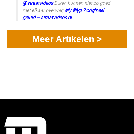
@straatvideos
Buren kunnen niet zo goed
met elkaar overweg
#fy
#fyp
? origineel
geluid – straatvideos.nl
Meer Artikelen >