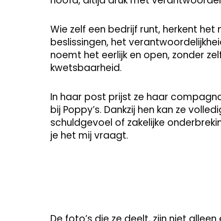
hoofd, altijd druk met verantwoordelij
Wie zelf een bedrijf runt, herkent he
beslissingen, het verantwoordelijkh
noemt het eerlijk en open, zonder z
kwetsbaarheid.
In haar post prijst ze haar compagnon
bij Poppy’s. Dankzij hen kan ze volle
schuldgevoel of zakelijke onderbreki
je het mij vraagt.
De foto’s die ze deelt, zijn niet alle