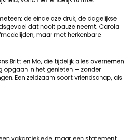
kheid, vond hier eindelijk ruimte.
t meteen: de eindeloze druk, de dagelijkse
eidsgevoel dat nooit pauze neemt. Carola
elfmedelijden, maar met herkenbare
s Britt en Mo, die tijdelijk alles overnemen
dig opgaan in het genieten — zonder
ngen. Een zeldzaam soort vriendschap, als
en een vakantiekiekje, maar een statement.