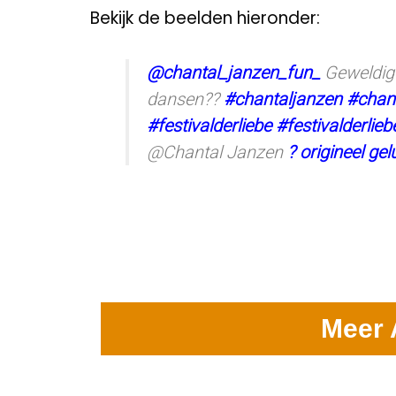
Bekijk de beelden hieronder:
@chantal_janzen_fun_
Geweldig
dansen??
#chantaljanzen
#chan
#festivalderliebe
#festivalderlie
@Chantal Janzen
? origineel ge
Meer 