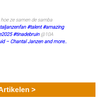
 hoe ze samen de samba
taljanzenfan
#talent
#amazing
be2025
#tinadebruin
@10A
luid – Chantal Janzen and more..
Artikelen >