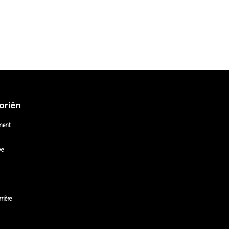
oriën
ment
ve
rière