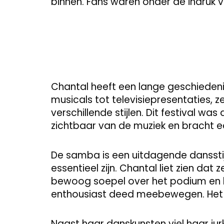
binnen. Fans waren onder de indruk v
Chantal heeft een lange geschieden
musicals tot televisiepresentaties, 
verschillende stijlen. Dit festival w
zichtbaar van de muziek en bracht ee
De samba is een uitdagende dansstij
essentieel zijn. Chantal liet zien dat
bewoog soepel over het podium en ha
enthousiast deed meebewegen. Het is 
Naast haar danskunsten viel haar jur