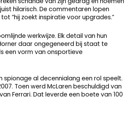
 spreken schande van zijn gedrag en noemen
juist hilarisch. De commentaren lopen
tot “hij zoekt inspiratie voor upgrades.”
mlijnde werkwijze. Elk detail van hun
 Horner daar ongegeneerd bij staat te
ls een vorm van onsportieve
n spionage al decennialang een rol speelt.
2007. Toen werd McLaren beschuldigd van
van Ferrari. Dat leverde een boete van 100