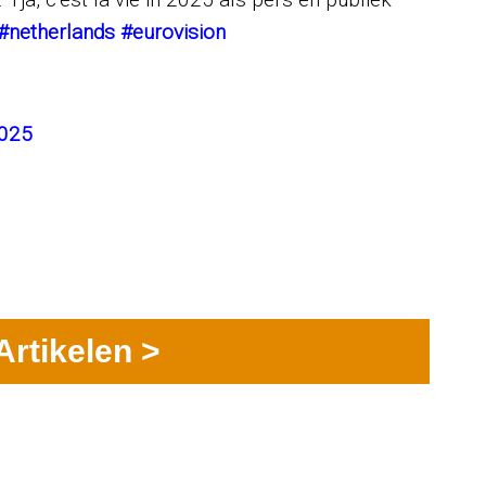
#netherlands
#eurovision
2025
Artikelen >