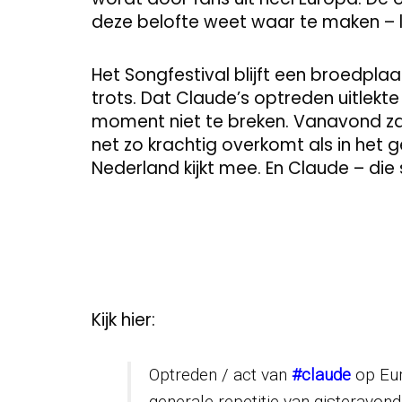
deze belofte weet waar te maken – li
Het Songfestival blijft een broedpla
trots. Dat Claude’s optreden uitlekte
moment niet te breken. Vanavond zal b
net zo krachtig overkomt als in het g
Nederland kijkt mee. En Claude – die 
Kijk hier:
Optreden / act van
#claude
op Eur
generale repetitie van gisteravond.