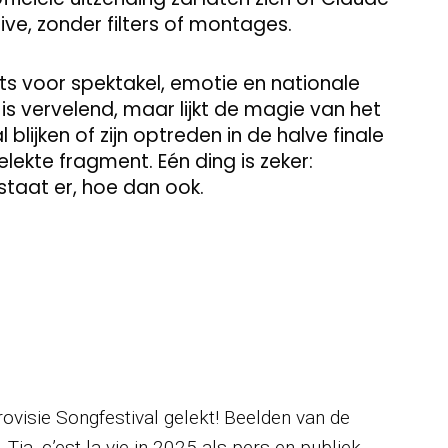
ve, zonder filters of montages.
ats voor spektakel, emotie en nationale
 is vervelend, maar lijkt de magie van het
lijken of zijn optreden in de halve finale
elekte fragment. Eén ding is zeker:
staat er, hoe dan ook.
ovisie Songfestival gelekt! Beelden van de
 Tja, c’est la vie in 2025 als pers en publiek