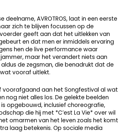
se deelname, AVROTROS, laat in een eerste
maar zich te blijven focussen op de
oerder geeft aan dat het uitlekken van
 gebeurt en dat men er inmiddels ervaring
volgens hen de live performance waar
 is jammer, maar het verandert niets aan
” aldus de zegsman, die benadrukt dat de
wat vooraf uitlekt.
af voorafgaand aan het Songfestival al wat
en nog niet alles los. De gelekte beelden
 is opgebouwd, inclusief choreografie,
dschap die hij met *C’est La Vie* over wil
 het omarmen van het leven zoals het komt
xtra laag betekenis. Op sociale media