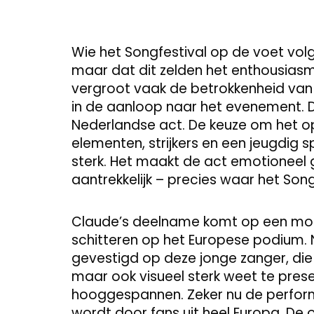
Wie het Songfestival op de voet volgt
maar dat dit zelden het enthousiasm
vergroot vaak de betrokkenheid van 
in de aanloop naar het evenement. Da
Nederlandse act. De keuze om het o
elementen, strijkers en een jeugdig 
sterk. Het maakt de act emotioneel 
aantrekkelijk – precies waar het Song
Claude’s deelname komt op een mo
schitteren op het Europese podium. N
gevestigd op deze jonge zanger, die zi
maar ook visueel sterk weet te pres
hooggespannen. Zeker nu de perfor
wordt door fans uit heel Europa. De of