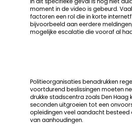
In dit specifieke geval is nog niet d
moment in de video is gebeurd. Vaak
factoren een rol die in korte internet
bijvoorbeeld aan eerdere meldingen
mogelijke escalatie die vooraf al h
Politieorganisaties benadrukken rege
voortdurend beslissingen moeten neme
drukke stadscentra zoals Den Haag kan
seconden uitgroeien tot een onvoors
opleidingen veel aandacht besteed a
van aanhoudingen.