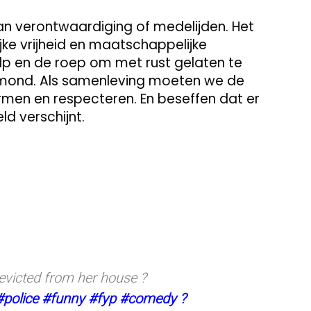
an verontwaardiging of medelijden. Het
jke vrijheid en maatschappelijke
lp en de roep om met rust gelaten te
n mond. Als samenleving moeten we de
rmen en respecteren. En beseffen dat er
ld verschijnt.
victed from her house ?
#police
#funny
#fyp
#comedy
?