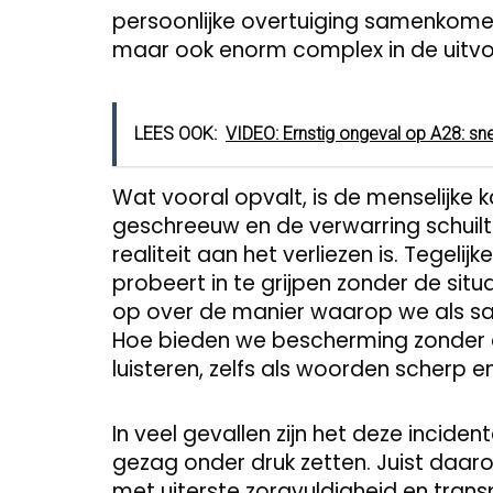
persoonlijke overtuiging samenkomen. 
maar ook enorm complex in de uitvo
LEES OOK:
VIDEO: Ernstig ongeval op A28: sn
Wat vooral opvalt, is de menselijke 
geschreeuw en de verwarring schuilt
realiteit aan het verliezen is. Tegelij
probeert in te grijpen zonder de situ
op over de manier waarop we als sa
Hoe bieden we bescherming zonder da
luisteren, zelfs als woorden scherp e
In veel gevallen zijn het deze inciden
gezag onder druk zetten. Juist daaro
met uiterste zorgvuldigheid en trans