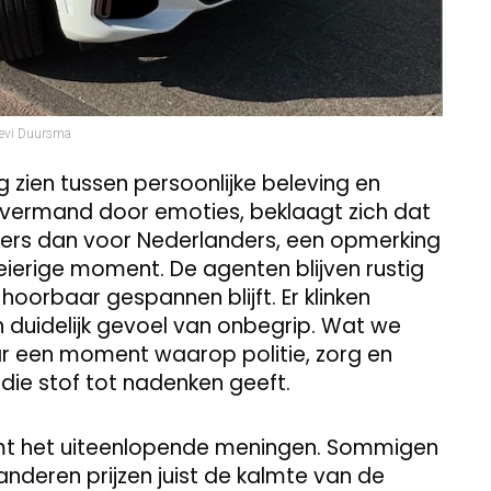
evi Duursma
g zien tussen persoonlijke beleving en
overmand door emoties, beklaagt zich dat
ders dan voor Nederlanders, een opmerking
oeierige moment. De agenten blijven rustig
 hoorbaar gespannen blijft. Er klinken
 duidelijk gevoel van onbegrip. Wat we
aar een moment waarop politie, zorg en
die stof tot nadenken geeft.
omt het uiteenlopende meningen. Sommigen
nderen prijzen juist de kalmte van de