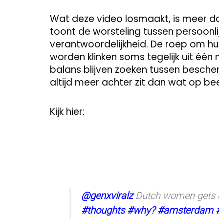
Wat deze video losmaakt, is meer d
toont de worsteling tussen persoonli
verantwoordelijkheid. De roep om hu
worden klinken soms tegelijk uit éé
balans blijven zoeken tussen besche
altijd meer achter zit dan wat op bee
Kijk hier:
@genxviralz
Dutch women gets e
#thoughts
#why?
#amsterdam