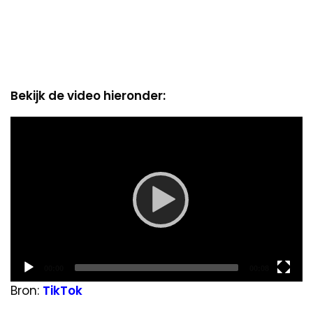
Bekijk de video hieronder:
Video
Player
Current
Total
00:00
00:08
time
duration
Bron:
TikTok