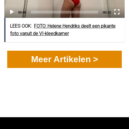
Current
Total
00:00
00:10
time
duration
LEES OOK:
FOTO: Helene Hendriks deelt een pikante
foto vanuit de VI-kleedkamer
Meer Artikelen >