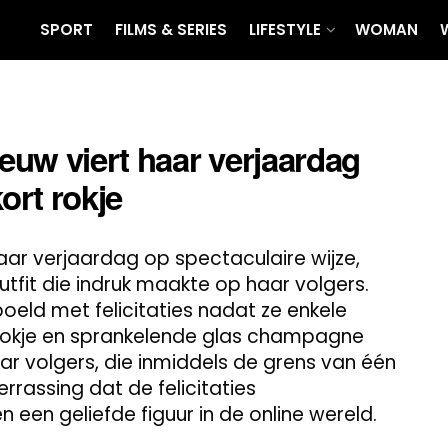
SPORT
FILMS & SERIES
LIFESTYLE
WOMAN
uw viert haar verjaardag
ort rokje
ar verjaardag op spectaculaire wijze,
it die indruk maakte op haar volgers.
eld met felicitaties nadat ze enkele
e rokje en sprankelende glas champagne
r volgers, die inmiddels de grens van één
errassing dat de felicitaties
 een geliefde figuur in de online wereld.