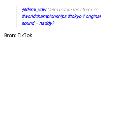
@demi_vdw
Calm before the storm ??
#worldchampionships
#tokyo
? original
sound – naddy?
Bron: TikTok