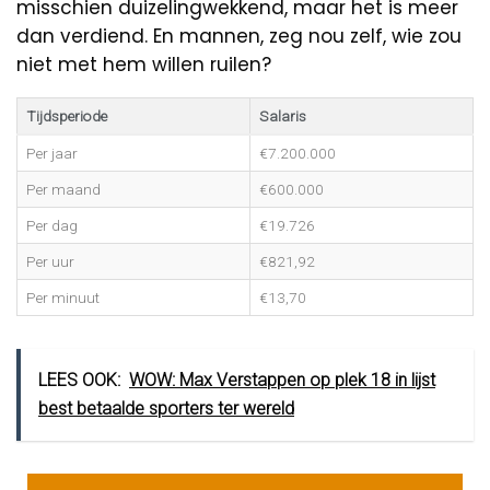
misschien duizelingwekkend, maar het is meer
dan verdiend. En mannen, zeg nou zelf, wie zou
niet met hem willen ruilen?
Tijdsperiode
Salaris
Per jaar
€7.200.000
Per maand
€600.000
Per dag
€19.726
Per uur
€821,92
Per minuut
€13,70
LEES OOK:
WOW: Max Verstappen op plek 18 in lijst
best betaalde sporters ter wereld