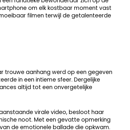
 een fanatieke bewonderaar zich op de
smartphone om elk kostbaar moment vast
moeibaar filmen terwijl de getalenteerde
haar trouwe aanhang werd op een gegeven
eerde in een intieme sfeer. Dergelijke
nces altijd tot een onvergetelijke
aanstaande virale video, besloot haar
komische noot. Met een gevatte opmerking
n van de emotionele ballade die opkwam.