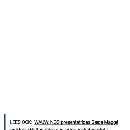
LEES OOK:
WAUW: NOS-presentatrices Saïda Maggé
en Malou Petter delen een leuke backstage-foto