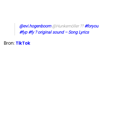
@evi.hogenboom
@Hunkemöller ??
#foryou
#fyp
#fy
? original sound – Song Lyrics
Bron:
TikTok