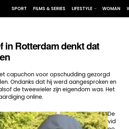
SPORT
FILMS & SERIES
LIFESTYLE
WOMAN
ef in Rotterdam denkt dat
pen
met capuchon voor opschudding gezorgd
telen. Ondanks dat hij werd aangesproken en
alsof de tweewieler zijn eigendom was. Het
ardiging online.
De
vid
eo