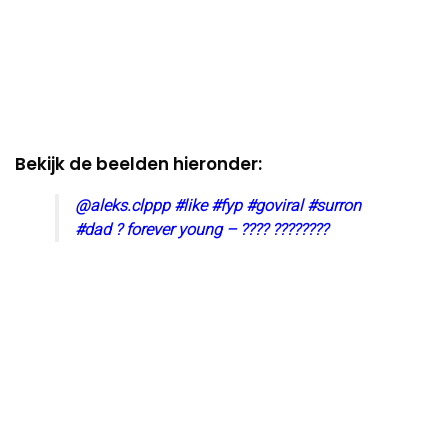
Bekijk de beelden hieronder:
@aleks.clppp
#like
#fyp
#goviral
#surron
#dad
? forever young – ???? ????????