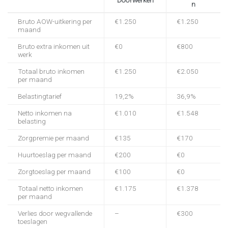
n
Bruto AOW-uitkering per
€1.250
€1.250
maand
Bruto extra inkomen uit
€0
€800
werk
Totaal bruto inkomen
€1.250
€2.050
per maand
Belastingtarief
19,2%
36,9%
Netto inkomen na
€1.010
€1.548
belasting
Zorgpremie per maand
€135
€170
Huurtoeslag per maand
€200
€0
Zorgtoeslag per maand
€100
€0
Totaal netto inkomen
€1.175
€1.378
per maand
Verlies door wegvallende
–
€300
toeslagen