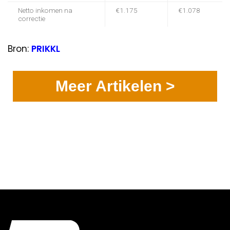
Netto inkomen na
€1.175
€1.078
correctie
Bron:
PRIKKL
Meer Artikelen >