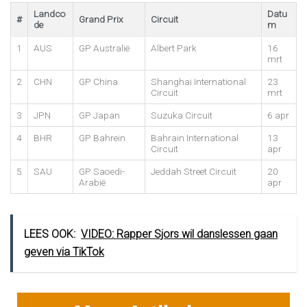
Landco
Datu
#
Grand Prix
Circuit
de
m
1
AUS
GP Australië
Albert Park
16
mrt
2
CHN
GP China
Shanghai International
23
Circuit
mrt
3
JPN
GP Japan
Suzuka Circuit
6 apr
4
BHR
GP Bahrein
Bahrain International
13
Circuit
apr
5
SAU
GP Saoedi-
Jeddah Street Circuit
20
Arabië
apr
LEES OOK:
VIDEO: Rapper Sjors wil danslessen gaan
geven via TikTok