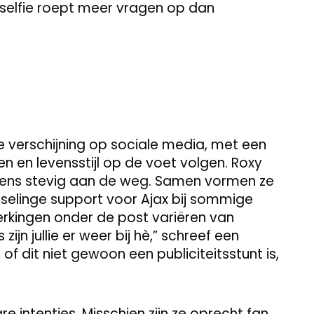
e selfie roept meer vragen op dan
e verschijning op sociale media, met een
ken en levensstijl op de voet volgen. Roxy
neens stevig aan de weg. Samen vormen ze
otselinge support voor Ajax bij sommige
rkingen onder de post variëren van
jn jullie er weer bij hè,” schreef een
 of dit niet gewoon een publiciteitsstunt is,
are intenties. Misschien zijn ze oprecht fan