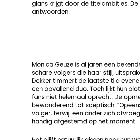
glans krijgt door de titelambities. D
antwoorden.
Monica Geuze is al jaren een bekend
schare volgers die haar stijl, uitspra
Dekker timmert de laatste tijd eve
een opvallend duo. Toch lijkt hun pl
fans niet helemaal oprecht. De opme
bewonderend tot sceptisch. “Opeens zi
volger, terwijl een ander zich afvroeg
handig afgestemd op het moment.
Het blijft natuurlijk gissen naar hun w